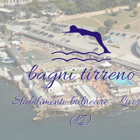
bagni tirreno
Stabilimento balneare - Livo
(LI)