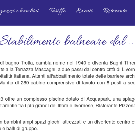
gazzi e bambini
Tariffe
Eventi
Ristorante
Stabilimento balneare dal ..
 di bagno Trotta, cambia nome nel 1940 e diventa Bagni Tirren
te alla Terrazza Mascagni, a due passi dal centro città di Livor
lità italiana. Attenti all'abbattimento totale delle barriere arch
 Munito di 280 cabine comprensive di tavolo con 8 posti a sede
 23 offre un complesso piscine dotato di Acquapark, una spiag
nile tra i più grandi del litorale livornese, Ristorante Pizzeria e
con bambini ampi spazi giochi attrezzati e un divertente centro e
 e balli di gruppo.