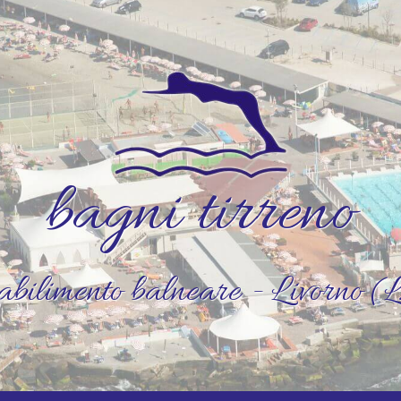
bagni tirreno
abilimento balneare - Livorno (