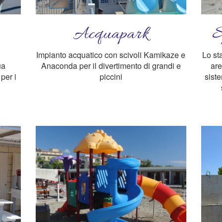
Acquapark
S
Impianto acquatico con scivoli Kamikaze e
Lo st
ua
Anaconda per il divertimento di grandi e
are
per i
piccini
siste